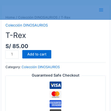
Skip
to
Main
content
Home
/
Colección DINOSAURIOS
/ T-Rex
Men
Colección DINOSAURIOS
T-Rex
S/
85.00
T-
Add to cart
Rex
quantity
Category:
Colección DINOSAURIOS
Guaranteed Safe Checkout