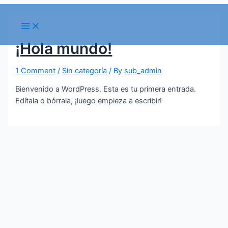
Skip
to
Main
Menu
content
¡Hola mundo!
1 Comment
/
Sin categoría
/ By
sub_admin
Bienvenido a WordPress. Esta es tu primera entrada.
Edítala o bórrala, ¡luego empieza a escribir!