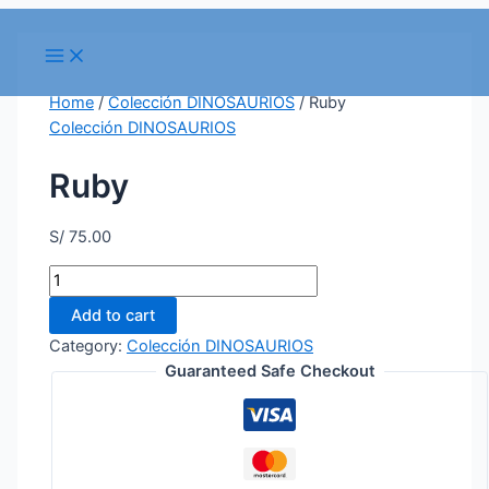
Skip
to
Main
Menu
content
Home
/
Colección DINOSAURIOS
/ Ruby
Colección DINOSAURIOS
Ruby
S/
75.00
Ruby
quantity
Add to cart
Category:
Colección DINOSAURIOS
Guaranteed Safe Checkout