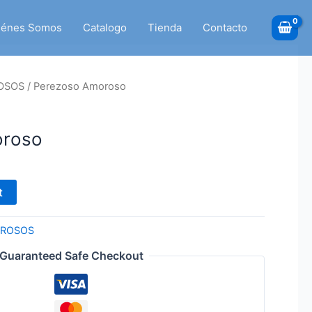
iénes Somos
Catalogo
Tienda
Contacto
ROSOS
/ Perezoso Amoroso
oroso
t
OROSOS
Guaranteed Safe Checkout