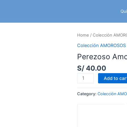
Qu
Home
/
Colección AMO
Colección AMOROSOS
Perezoso Am
S/
40.00
Perezoso
Add to car
Amoroso
quantity
Category:
Colección AM