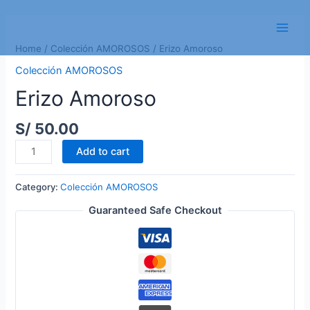
Skip
to
Main
content
Home
/
Colección AMOROSOS
/ Erizo Amoroso
Men
Colección AMOROSOS
Erizo Amoroso
S/
50.00
Erizo
Add to cart
Amoroso
quantity
Category:
Colección AMOROSOS
Guaranteed Safe Checkout