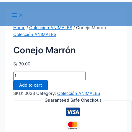
Skip
to
Main
Menu
content
Home
/
Colección ANIMALES
/ Conejo Marrón
Colección ANIMALES
Conejo Marrón
S/
30.00
Conejo
Marrón
Add to cart
quantity
SKU:
0038
Category:
Colección ANIMALES
Guaranteed Safe Checkout