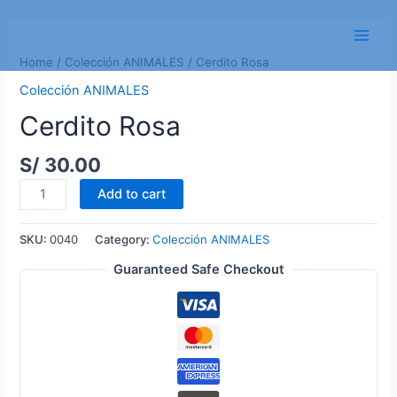
Skip
to
Main
content
Home
/
Colección ANIMALES
/ Cerdito Rosa
Men
Colección ANIMALES
Cerdito Rosa
S/
30.00
Cerdito
Add to cart
Rosa
quantity
SKU:
0040
Category:
Colección ANIMALES
Guaranteed Safe Checkout