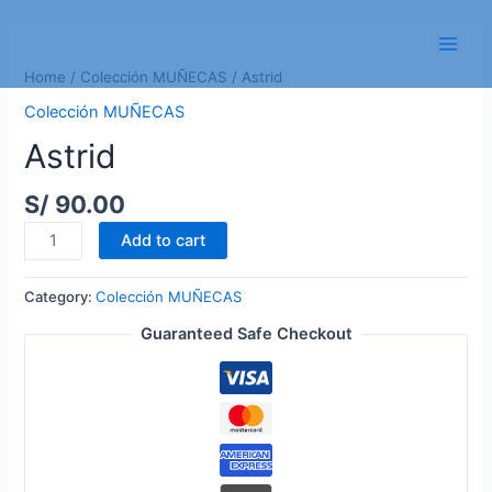
Skip
to
Main
content
Home
/
Colección MUÑECAS
/ Astrid
Men
Colección MUÑECAS
Astrid
S/
90.00
Astrid
Add to cart
quantity
Category:
Colección MUÑECAS
Guaranteed Safe Checkout