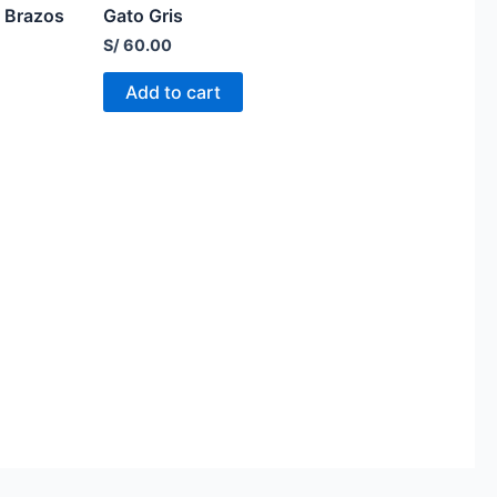
y Brazos
Gato Gris
S/
60.00
Add to cart