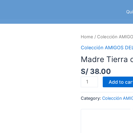
Qu
Home
/
Colección AMIG
Colección AMIGOS D
Madre Tierra 
S/
38.00
Madre
Add to car
Tierra
con
Category:
Colección AM
Hojas
en
la
Cabeza
quantity