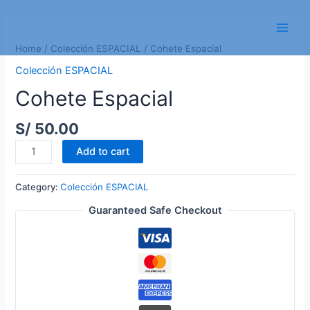
Skip
to
Main
content
Home
/
Colección ESPACIAL
/ Cohete Espacial
Men
Colección ESPACIAL
Cohete Espacial
S/
50.00
Cohete
Add to cart
Espacial
quantity
Category:
Colección ESPACIAL
Guaranteed Safe Checkout